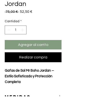
Jordan
Precio
Precio
 75,00 € 
52,50 €
de
oferta
Cantidad
*
Agregar al carrito
Realizar compra
Gafas de Sol Mr Boho Jordan –
Estilo Sofisticado y Protección
Completa
Montura:
Montura fabricada en acetato de
MEDIDAS
celulosa, con bisagras de metal de
5 dientes que proporcionan
Calibre 49.20 mm