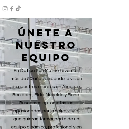
ÚNETE A
NUESTRO
EQUIPO
En Óptica San Mateo llevamos
más de 50 años cuidando la visión
de nuestros clientes en Alicante,
Benidorm, Elda, Novelda y Elche.
Buscamos optometristas
apasionados por la salud visual
que quieran formar parte de un
equipo dinámico, profesional y en