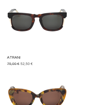
ATRANI
Precio
Precio de oferta
75,00 €
52,50 €