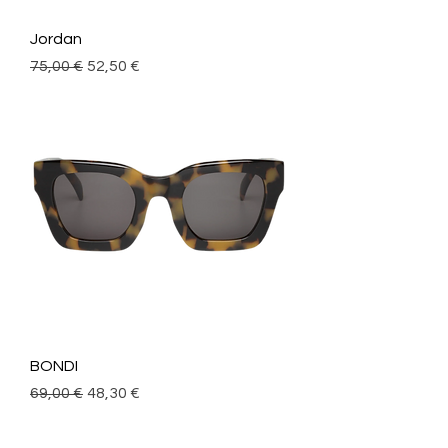
Jordan
Precio
Precio de oferta
75,00 €
52,50 €
BONDI
Precio
Precio de oferta
69,00 €
48,30 €