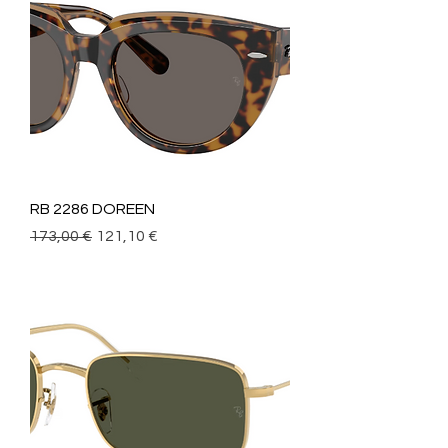
RB 2286 DOREEN
Precio
Precio de oferta
173,00 €
121,10 €