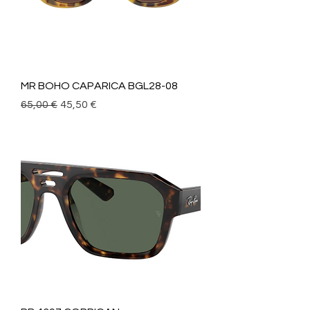
MR BOHO CAPARICA BGL28-08
Precio
Precio de oferta
65,00 €
45,50 €