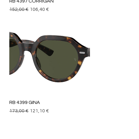
RB 4397 CORRIGAN
Precio
Precio de oferta
152,00 €
106,40 €
RB 4399 GINA
Precio
Precio de oferta
173,00 €
121,10 €