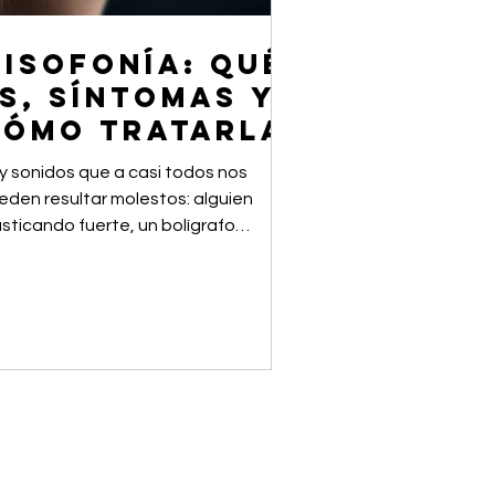
isofonía: qué
s, síntomas y
cómo tratarla
y sonidos que a casi todos nos
eden resultar molestos: alguien
sticando fuerte, un bolígrafo
ciendo clic continuamente, una
spiración muy marcada o el ruido
petido de sorber una bebida. Pero en
gunas personas, estos sonidos no
n solo desagradables: provocan una
acción emocional muy intensa, difícil
 controlar y desproporcionada para
ien lo ve desde fuera. A esto se le
noce como misofonía. La misofonía
 significa simplemente “tener manía