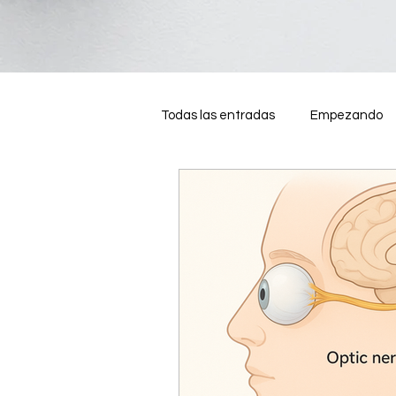
Todas las entradas
Empezando
cuidados para la vista
óptica
Prevención y diagnóstico visual
Medicina regenerativa
Trat