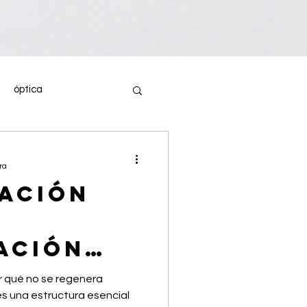
óptica
emas oculares
ra
gación
 ocular
Salud visual
a
ación
ntes
io
or qué no se regenera
qué se