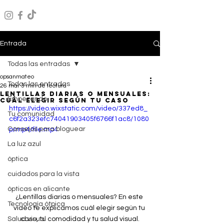
Entrada
Todas las entradas
opsanmateo
Todas las entradas
26 mar
3 min de lectura
Lentillas diarias o mensuales:
Empezando
cuál elegir según tu caso
https://video.wixstatic.com/video/337ed8_
Tu comunidad
c6f2a323efc74041903405f6766f1ac8/1080
Consejos para bloguear
p/mp4/file.mp4
La luz azul
óptica
cuidados para la vista
ópticas en alicante
¿Lentillas diarias o mensuales? En este 
Tecnología ótpica
vídeo te explicamos cuál elegir según tu 
caso, tu comodidad y tu salud visual.
Salud visual