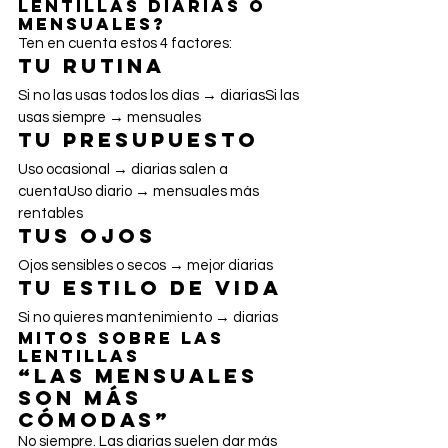
lentillas diarias o 
mensuales?
Ten en cuenta estos 4 factores:
Tu rutina
Si no las usas todos los días → diariasSi las 
usas siempre → mensuales
Tu presupuesto
Uso ocasional → diarias salen a 
cuentaUso diario → mensuales más 
rentables
Tus ojos
Ojos sensibles o secos → mejor diarias
Tu estilo de vida
Si no quieres mantenimiento → diarias
Mitos sobre las 
lentillas
“Las mensuales 
son más 
cómodas”
No siempre. Las diarias suelen dar más 