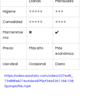
Diarias
Mensuales
Higiene
⭐⭐⭐⭐⭐
⭐⭐⭐
Comodidad
⭐⭐⭐⭐⭐
⭐⭐⭐⭐
Mantenimie
❌
✔️
nto
Precio
Más alto
Más 
económico
Uso ideal
Ocasional
Diario
https://video.wixstatic.com/video/337ed8_
73d68feb71bc4dea97f9cf34e5301164/108
0p/mp4/file.mp4